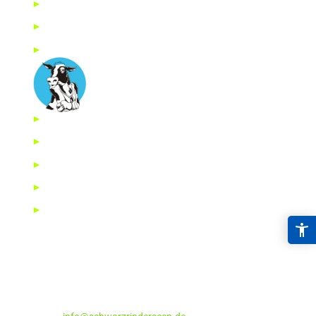
►
Startseite
►
Impressum
►
Datenschutzerklärung
►
Gute Gründe
►
Gemeinschaftshaus
►
Impressionen
►
Gebiet und Möglichkeiten
►
Freier Wohnraum
Schwarzrinderseen Verwaltungs GmbH
Schwarzrinder See 1A
66709 Weiskirchen
Telefon: 0 68 74 / 65 16
Telefax: 0 68 74 / 17 21 32