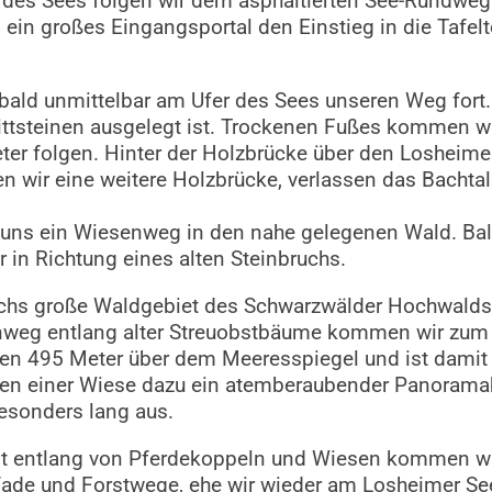
b des Sees folgen wir dem asphaltierten See-Rundwe
 ein großes Eingangsportal den Einstieg in die Tafel
ald unmittelbar am Ufer des Sees unseren Weg fort. 
rittsteinen ausgelegt ist. Trockenen Fußes kommen 
er folgen. Hinter der Holzbrücke über den Losheime
en wir eine weitere Holzbrücke, verlassen das Bacht
 uns ein Wiesenweg in den nahe gelegenen Wald. Bald 
in Richtung eines alten Steinbruchs.
rchs große Waldgebiet des Schwarzwälder Hochwalds.
nweg entlang alter Streuobstbäume kommen wir zum D
den 495 Meter über dem Meeresspiegel und ist damit
en einer Wiese dazu ein atemberaubender Panoramabl
besonders lang aus.
st entlang von Pferdekoppeln und Wiesen kommen wi
fade und Forstwege, ehe wir wieder am Losheimer 