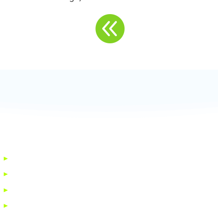

►
Gute Gründe
Schwarzrinderseen
►
Gemeinschaftshaus
Schwarzrinder See 
66709 Weiskirchen
►
Impressionen
Telefon: 0 68 74 / 6
►
Gebiet und Möglichkeiten
Telefax: 0 68 74 / 1