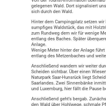
Von der Tourist-Information oberhal
gelegenen Wald. Dort signalisiert uns
sich durch den Wald.
Hinter dem Campingplatz setzen wir b
sumpfiges Waldstück, das mit Holzt
zum Rundweg dem wir für wenige Met
entlang des Baches. Später überquer
Anlage.
Wenige Meter hinter der Anlage führt
entlang des Metzenbaches und weiter 
Anschließend wandern wir weiter du
Scheiden sichtbar. Über einen Wiese
Naturpark Saar-Hunsrück liegt Schei
Saarlandes. Zwei Sinnenbänke inmitt
und Luxemburg, hier fällt die Pause 
Anschließend geht’s bergab. Zunäch
den Wald über Hohlwege, schmale P