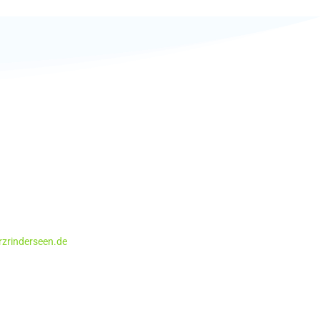
 Verwaltungs GmbH
1A
5 16
7 21 32
zrinderseen.de