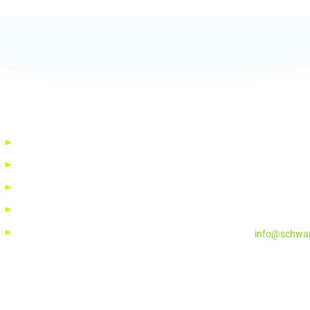
►
Gute Gründe
Schwarzrinderseen
►
Gemeinschaftshaus
Schwarzrinder See 
66709 Weiskirchen
►
Impressionen
Telefon: 0 68 74 / 6
►
Gebiet und Möglichkeiten
Telefax: 0 68 74 / 1
►
Freier Wohnraum
E-Mail:
info@schwar
© 2026 Schwarzrinderseen Verwaltungs GmbH