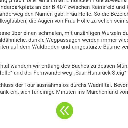
 „Frau Holle“ erhält man Einblicke in die abwechs
erparkplatz an der B 407 zwischen Reinsfeld und K
anderweg den Namen gab: Frau Holle. So die Bezeich
ksglauben, die Augen von Frau Holle zu sehen sein s
se über einen schmalen, mit unzähligen Wurzeln du
aldähnliche, dunkle Wegpassagen werden immer wied
hten auf dem Waldboden und umgestürzte Bäume ver
tal wandern wir entlang des Baches zu dessen Mündu
 Holle“ und der Fernwanderweg „Saar-Hunsrück-Steig“ 
hluss der Tour ausnahmslos durchs Wadrilltal. Bevor
ank ein, sich für einige Minuten ins Märchenland von
